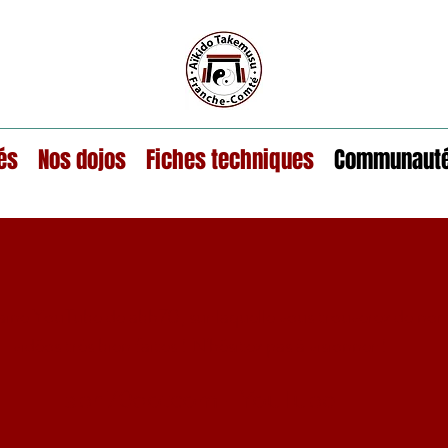
és
Nos dojos
Fiches techniques
Communaut
haine YouTube de abh70, sur laquelle vous trouverez de no
vidéos très bien faites ! N'hésitez pas à visionner !
abh70dotcom - YouTube