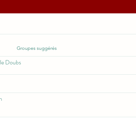
s
Groupes suggérés
 le Doubs
n