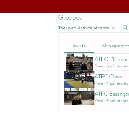
Groupes
Trier par:
Activité récente
Tout (3)
Mes groupe
ATFC L'Isle sur
Privé
·
6 adhérents
ATFC Clerval
Privé
·
4 adhérents
ATFC Besanço
Privé
·
6 adhérents